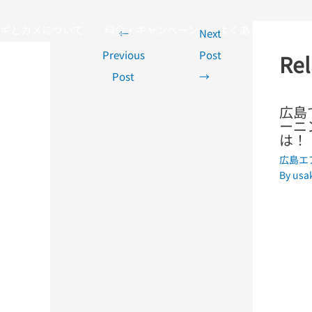
Post
navigation
ギとカメについて
料金・キャンペーン
よくある質問
←
Next
Previous
Post
Rel
Post
→
広島
ーニ
は！
広島エ
By
usa