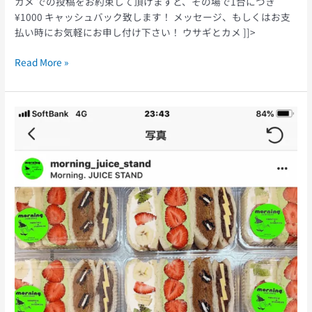
カメ での投稿をお約束して頂けますと、その場で1台につき
¥1000 キャッシュバック致します！ メッセージ、もしくはお支
払い時にお気軽にお申し付け下さい！ ウサギとカメ ]]>
Read More »
morningjuicestand
で
エ
ア
コ
ン
ク
リ
ー
ニ
ン
グ！