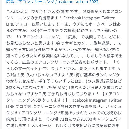
広島エアコンクリーニング
/
usakame-admin-2022
ト」
に
こんばんは、 ウサギとカメ の 亀井 です。 各SNSからもエアコン
も
クリーニングの予約出来ます！ Facebook Instagram Twitter
出
LINE フォローお願いします！ 一応、ウチにもホームページはあ
店
るのですが、SEO(グーグル等での検索)にめちゃくちゃ弱いの
し
で、 「エアコンクリーニング」 「広島」 で検索しても、どこに
て
も見たあらないと思います 笑 ウサギとカメ、、亀井達朗、、を
ま
知ってる方は直接連絡できるからいいんですが、 知らない方に
す
知ってもらうための検索に弱いなんて、、、 しかしその検索で出
よ！
てくる、広島のエアコンクリーニング業者の比較サイト、 「く
らしのマーケット」 で、ウサギとカメ、見つけられます！笑 ほ
ら1位！笑 (3人中じゃないですよ！笑) 何が基準のランキングか
わかりませんが、半年間くらいずっと1位！ (つい最近2週間ほど
8位くらいになってましたが 笑笑) 1位なんだから選んで損はない
んじゃないですか？笑 ご予約お待ちしております！ 【エアコン
クリーニングSNS割やってます！】 Facebook Instagram Twitter
LINE ブログ等 にクリーニング当日の作業写真を載せ、 ハッシュ
タグ #エアコンクリーニング #広島 #ウサギとカメ での投稿をお
約束して頂けますと、その場で1台につき¥1000 キャッシュバッ
ク致します！ メッセージ、もしくはお支払い時にお気軽にお申