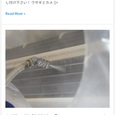
し付け下さい！ ウサギとカメ ]]>
Read More »
お
好
み
焼
鉄
板
焼
「し
ん
」
エ
ア
コ
ン
ク