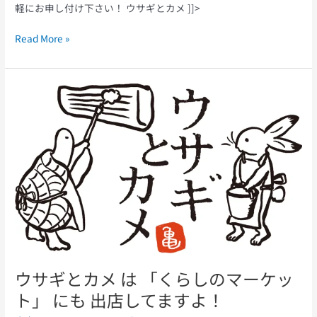
軽にお申し付け下さい！ ウサギとカメ ]]>
Read More »
ウ
サ
ギ
と
カ
メ
は
「く
ら
し
の
マ
ウサギとカメ は 「くらしのマーケッ
ー
ケ
ト」 にも 出店してますよ！
ッ