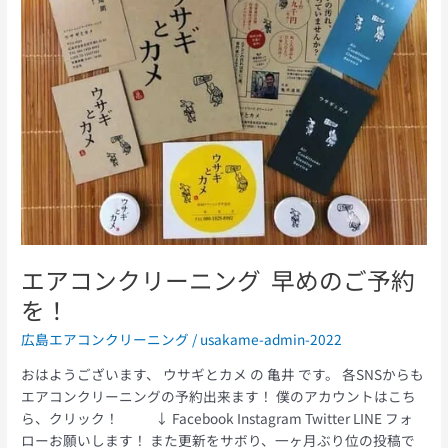
ン
ク
リ
ー
ニ
ン
グ
早
め
の
ご
予
エアコンクリーニング 早めのご予約
約
を！
を！
広島エアコンクリーニング
/
usakame-admin-2022
おはようございます、 ウサギとカメ の 亀井 です。 各SNSからも
エアコンクリーニングの予約出来ます！ 僕のアカウントはこち
ら、クリック！ ↓ Facebook Instagram Twitter LINE フォ
ローお願いします！ また更新をサボり、一ヶ月ぶり位の投稿で