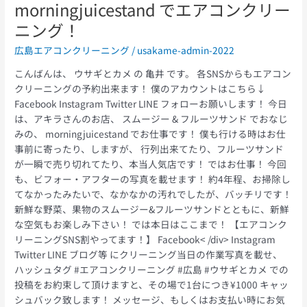
morningjuicestand でエアコンクリー
ニング！
広島エアコンクリーニング
/
usakame-admin-2022
こんばんは、 ウサギとカメ の 亀井 です。 各SNSからもエアコン
クリーニングの予約出来ます！ 僕のアカウントはこちら↓
Facebook Instagram Twitter LINE フォローお願いします！ 今日
は、アキラさんのお店、 スムージー & フルーツサンド でおなじ
みの、 morningjuicestand でお仕事です！ 僕も行ける時はお仕
事前に寄ったり、しますが、 行列出来てたり、フルーツサンド
が一瞬で売り切れてたり、本当人気店です！ ではお仕事！ 今回
も、ビフォー・アフターの写真を載せます！ 約4年程、お掃除し
てなかったみたいで、なかなかの汚れでしたが、バッチリです！
新鮮な野菜、果物のスムージー&フルーツサンドとともに、新鮮
な空気もお楽しみ下さい！ では本日はここまで！ 【エアコンク
リーニングSNS割やってます！】 Facebook< /div> Instagram
Twitter LINE ブログ等 にクリーニング当日の作業写真を載せ、
ハッシュタグ #エアコンクリーニング #広島 #ウサギとカメ での
投稿をお約束して頂けますと、その場で1台につき¥1000 キャッ
シュバック致します！ メッセージ、もしくはお支払い時にお気