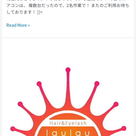
アコンは、 複数台だったので、2名作業で！ またのご利用お待ち
しております！ ]]>
Read More »
Hair
&
Eye
laulau
さ
ん
エ
ア
コ
ン
ク
リ
ー
ニ