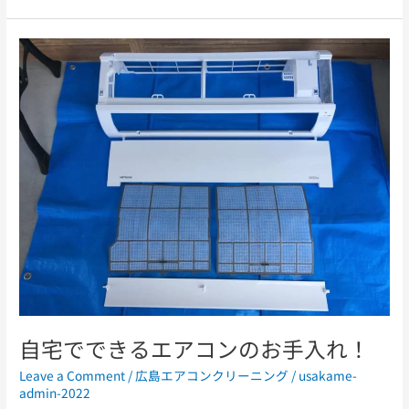
自
宅
で
で
き
る
エ
ア
コ
ン
の
お
手
入
れ！
自宅でできるエアコンのお手入れ！
Leave a Comment
/
広島エアコンクリーニング
/
usakame-
admin-2022