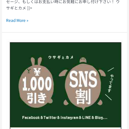
セージ、もしくはお支払い時にお気軽にお申し付け下さい！ ウ
サギとカメ ]]>
Read More »
エ
ア
コ
ン
ク
リ
ー
ニ
ン
グ
SNS
割
や
っ