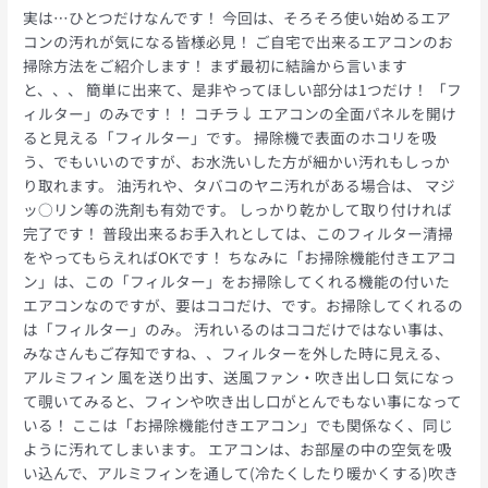
実は…ひとつだけなんです！ 今回は、そろそろ使い始めるエア
コンの汚れが気になる皆様必見！ ご自宅で出来るエアコンのお
掃除方法をご紹介します！ まず最初に結論から言います
と、、、 簡単に出来て、是非やってほしい部分は1つだけ！ 「フ
ィルター」のみです！！ コチラ↓ エアコンの全面パネルを開け
ると見える「フィルター」です。 掃除機で表面のホコリを吸
う、でもいいのですが、お水洗いした方が細かい汚れもしっか
り取れます。 油汚れや、タバコのヤニ汚れがある場合は、 マジ
ッ○リン等の洗剤も有効です。 しっかり乾かして取り付ければ
完了です！ 普段出来るお手入れとしては、このフィルター清掃
をやってもらえればOKです！ ちなみに「お掃除機能付きエアコ
ン」は、この「フィルター」をお掃除してくれる機能の付いた
エアコンなのですが、要はココだけ、です。お掃除してくれるの
は「フィルター」のみ。 汚れいるのはココだけではない事は、
みなさんもご存知ですね、、フィルターを外した時に見える、
アルミフィン 風を送り出す、送風ファン・吹き出し口 気になっ
て覗いてみると、フィンや吹き出し口がとんでもない事になって
いる！ ここは「お掃除機能付きエアコン」でも関係なく、同じ
ように汚れてしまいます。 エアコンは、お部屋の中の空気を吸
い込んで、アルミフィンを通して(冷たくしたり暖かくする)吹き