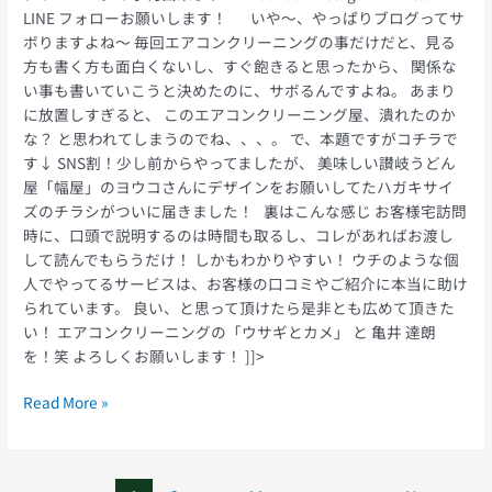
LINE フォローお願いします！ いや〜、やっぱりブログってサ
ボりますよね〜 毎回エアコンクリーニングの事だけだと、見る
方も書く方も面白くないし、すぐ飽きると思ったから、 関係な
い事も書いていこうと決めたのに、サボるんですよね。 あまり
に放置しすぎると、 このエアコンクリーニング屋、潰れたのか
な？ と思われてしまうのでね、、、。 で、本題ですがコチラで
す↓ SNS割！少し前からやってましたが、 美味しい讃岐うどん
屋「幅屋」のヨウコさんにデザインをお願いしてたハガキサイ
ズのチラシがついに届きました！ 裏はこんな感じ お客様宅訪問
時に、口頭で説明するのは時間も取るし、コレがあればお渡し
して読んでもらうだけ！ しかもわかりやすい！ ウチのような個
人でやってるサービスは、お客様の口コミやご紹介に本当に助け
られています。 良い、と思って頂けたら是非とも広めて頂きた
い！ エアコンクリーニングの「ウサギとカメ」 と 亀井 達朗
を！笑 よろしくお願いします！ ]]>
Read More »