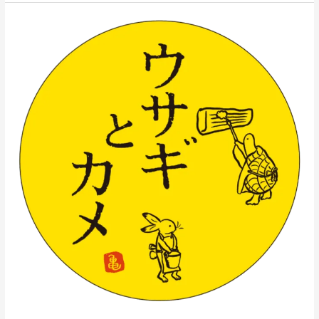
ウ
サ
ギ
と
カ
メ
の
新
し
い
武
器！