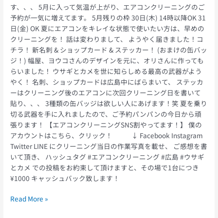
す、、、 5月に入って気温が上がり、エアコンクリーニングのご
予約が一気に増えてます。 5月残りの枠 30日(木) 14時以降OK 31
日(金) OK 夏にエアコンをキレイな状態で使いたい方は、早めの
クリーニングを！ 話は変わりまして、 ようやく届きました！コ
チラ！ 新名刺 & ショップカード & ステッカー！ (おまけの缶バッ
ジ！) 幅屋、ヨウコさんのデザインを元に、オリさんに作っても
らいました！ ウサギとカメを世に知らしめる最高の武器がよう
やく！ 名刺、ショップカードは広島中にばらまいて、 ステッカ
ーはクリーニング後のエアコンに次回クリーニング日を書いて
貼り、、、 3種類の缶バッジは欲しい人にあげます！笑 夏を乗り
切る武器を手に入れましたので、ご予約パンパンの今日から頑
張ります！ 【エアコンクリーニングSNS割やってます！】 僕の
アカウントはこちら、クリック！ ↓ Facebook Instagram
Twitter LINE にクリーニング当日の作業写真を載せ、 ご感想を書
いて頂き、 ハッシュタグ #エアコンクリーニング #広島 #ウサギ
とカメ での投稿をお約束して頂けますと、その場で1台につき
¥1000 キャッシュバック致します！
Read More »