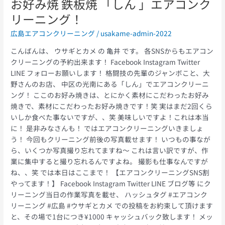
お好み焼 鉄板焼 「しん 」エアコンク
リ
リーニング！
ー
ニ
広島エアコンクリーニング
/
usakame-admin-2022
ン
グ！
こんばんは、 ウサギとカメ の 亀井 です。 各SNSからもエアコン
クリーニングの予約出来ます！ Facebook Instagram Twitter
LINE フォローお願いします！ 格闘技の先輩のジャンボこと、大
野さんのお店、 中区の光南にある「しん」でエアコンクリーニ
ング！ ここのお好み焼きは、とにかく素材にこだわったお好み
焼きで、素材にこだわったお好み焼きです！笑 実はまだ2回くら
いしか食べた事ないですが、、笑 美味しいですよ！これは本当
に！ 是非みなさんも！ ではエアコンクリーニングいきましょ
う！ 今回もクリーニング前後の写真載せます！ いつもの事なが
ら、いくつか写真撮り忘れてますね〜 これは言い訳ですが、作
業に集中すると撮り忘れるんですよね。 撮影も仕事なんですが
ね、、笑 では本日はここまで！ 【エアコンクリーニングSNS割
やってます！】 Facebook Instagram Twitter LINE ブログ等 にク
リーニング当日の作業写真を載せ、 ハッシュタグ #エアコンク
リーニング #広島 #ウサギとカメ での投稿をお約束して頂けます
と、その場で1台につき¥1000 キャッシュバック致します！ メッ