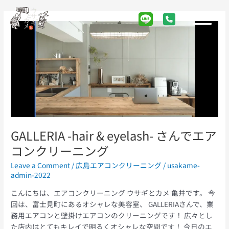
Skip
Post
Main
to
pagination
Menu
GALLERIA
content
-
hair
&
eyelash-
さ
ん
で
エ
ア
GALLERIA -hair & eyelash- さんでエア
コ
コンクリーニング
ン
ク
Leave a Comment
/
広島エアコンクリーニング
/
usakame-
リ
admin-2022
ー
こんにちは、エアコンクリーニング ウサギとカメ 亀井です。 今
ニ
回は、富士見町にあるオシャレな美容室、 GALLERIAさんで、業
ン
務用エアコンと壁掛けエアコンのクリーニングです！ 広々とし
グ
た店内はとてもキレイで明るくオシャレな空間です！ 今日のエ