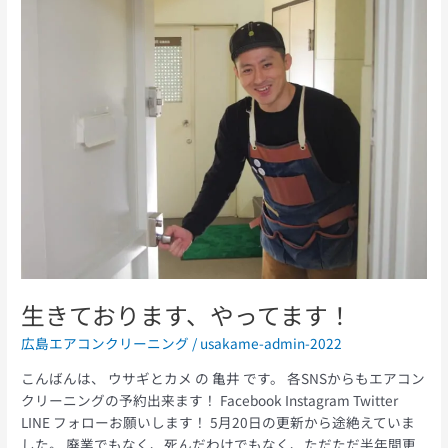
き
て
お
り
ま
す、
や
っ
て
ま
す！
生きております、やってます！
広島エアコンクリーニング
/
usakame-admin-2022
こんばんは、 ウサギとカメ の 亀井 です。 各SNSからもエアコン
クリーニングの予約出来ます！ Facebook Instagram Twitter
LINE フォローお願いします！ 5月20日の更新から途絶えていま
した。 廃業でもなく、死んだわけでもなく、ただただ半年間更