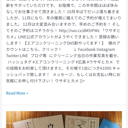
新をサボっていただけです。 お陰様で、この半年間はほぼ休み
なしでお仕事させて頂きました！ 10月半ばでだいぶ落ち着きま
したが、11月になり、冬の暖房に備えてのご予約が増えてまいり
ました。 12月は大変混み合いますので、早めのご予約を！ そし
てそのご予約はコチラから！ http://nav.cx/dM5IPWz 「ウサギと
カメ」LINE公式アカウントがようやくできました！ 登録お願い
します！ 【エアコンクリーニングSNS割やってます！】 僕のア
カウントはこちら、クリック！ ↓ Facebook Instagram
Twitter LINE ブログ等 にクリーニング当日の作業写真を載せ、
ハッシュタグ #エアコンクリーニング #広島 #ウサギとカメ で
の投稿をお約束して頂けますと、その場で1台につき¥1000 キャ
ッシュバック致します！ メッセージ、もしくはお支払い時にお
気軽にお申し付け下さい！ ウサギとカメ ]]>
Read More »
エ
ア
コ