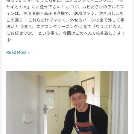
サギとカメ」にお任せ下さい！ ホコリ、カビだらけのアルミフ
ィンは、専用洗剤と高圧洗浄機で、 送風ファン、吹き出し口も
この通り！ これらだけではなく、外せるパーツは全て外して手
洗い！ つまり、エアコンクリーニングは 全て「ウサギとカメ」
にお任せでOK！ という事で、今回はこのへんで失礼致します！
]]>
Read More »
生
き
て
お
り
ま
す、
や
っ
て