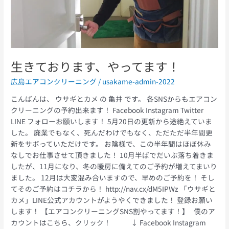
ま
す！
生きております、やってます！
広島エアコンクリーニング
/
usakame-admin-2022
こんばんは、 ウサギとカメ の 亀井 です。 各SNSからもエアコン
クリーニングの予約出来ます！ Facebook Instagram Twitter
LINE フォローお願いします！ 5月20日の更新から途絶えていま
した。 廃業でもなく、死んだわけでもなく、ただただ半年間更
新をサボっていただけです。 お陰様で、この半年間はほぼ休み
なしでお仕事させて頂きました！ 10月半ばでだいぶ落ち着きま
したが、11月になり、冬の暖房に備えてのご予約が増えてまいり
ました。 12月は大変混み合いますので、早めのご予約を！ そし
てそのご予約はコチラから！ http://nav.cx/dM5IPWz 「ウサギと
カメ」LINE公式アカウントがようやくできました！ 登録お願い
します！ 【エアコンクリーニングSNS割やってます！】 僕のア
カウントはこちら、クリック！ ↓ Facebook Instagram