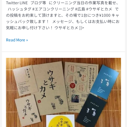
Twitter LINE ブログ等 にクリーニング当日の作業写真を載せ、
ハッシュタグ #エアコンクリーニング #広島 #ウサギとカメ で
の投稿をお約束して頂けますと、その場で1台につき¥1000 キャ
ッシュバック致します！ メッセージ、もしくはお支払い時にお
気軽にお申し付け下さい！ ウサギとカメ ]]>
Read More »
エ
ア
コ
ン
ク
リ
ー
ニ
ン
グ
早