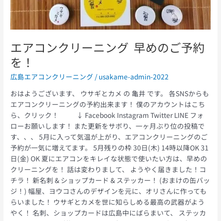
め
の
ご
予
エアコンクリーニング 早めのご予約
約
を！
を！
広島エアコンクリーニング
/
usakame-admin-2022
おはようございます、 ウサギとカメ の 亀井 です。 各SNSからも
エアコンクリーニングの予約出来ます！ 僕のアカウントはこち
ら、クリック！ ↓ Facebook Instagram Twitter LINE フォ
ローお願いします！ また更新をサボり、一ヶ月ぶり位の投稿で
す、、、 5月に入って気温が上がり、エアコンクリーニングのご
予約が一気に増えてます。 5月残りの枠 30日(木) 14時以降OK 31
日(金) OK 夏にエアコンをキレイな状態で使いたい方は、早めの
クリーニングを！ 話は変わりまして、 ようやく届きました！コ
チラ！ 新名刺 & ショップカード & ステッカー！ (おまけの缶バッ
ジ！) 幅屋、ヨウコさんのデザインを元に、オリさんに作っても
らいました！ ウサギとカメを世に知らしめる最高の武器がよう
やく！ 名刺、ショップカードは広島中にばらまいて、 ステッカ