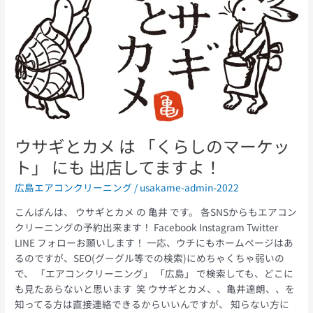
と
カ
メ
は
「く
ら
し
の
マ
ウサギとカメ は 「くらしのマーケッ
ー
ケ
ト」 にも 出店してますよ！
ッ
広島エアコンクリーニング
/
usakame-admin-2022
ト」
に
こんばんは、 ウサギとカメ の 亀井 です。 各SNSからもエアコン
も
クリーニングの予約出来ます！ Facebook Instagram Twitter
出
LINE フォローお願いします！ 一応、ウチにもホームページはあ
店
るのですが、SEO(グーグル等での検索)にめちゃくちゃ弱いの
し
で、 「エアコンクリーニング」 「広島」 で検索しても、どこに
て
も見たあらないと思います 笑 ウサギとカメ、、亀井達朗、、を
ま
知ってる方は直接連絡できるからいいんですが、 知らない方に