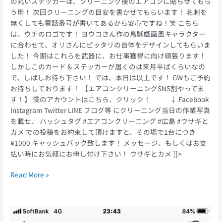
の丸いステッカーは、クリーニング後のエアコンに貼らせてもら
う用！ 次回クリーニングの目安を書かせてもらいます！ 名刺を
無くしても電話番号が書いてあるから安心ですね！笑 こちら
は、ウチのロゴです！ ヨウコさん作の鳥獣戯画風キャラクター
に合わせて、オリさんにピッタリの自体をデザインしてもらいま
した！ 今期はこれらを武器に、お仕事獲得に向け頑張ります！
しかしこのカード & ステッカーが届くのは来月半ばくらいなの
で、しばしお待ち下さい！ では、本日は以上です！ GWもご予約
お待ちしております！ 【エアコンクリーニングSNS割やってま
す！】 僕のアカウントはこちら、クリック！ ↓ Facebook
Instagram Twitter LINE ブログ等 にクリーニング当日の作業写真
を載せ、 ハッシュタグ #エアコンクリーニング #広島 #ウサギと
カメ での投稿をお約束して頂けますと、その場で1台につき
¥1000 キャッシュバック致します！ メッセージ、もしくはお支
払い時にお気軽にお申し付け下さい！ ウサギとカメ ]]>
Read More »
morningjuicestand