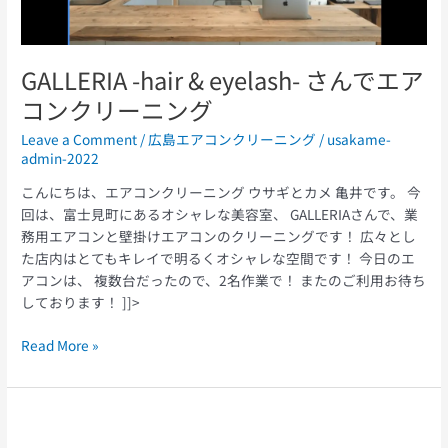
で
エ
ア
GALLERIA -hair & eyelash- さんでエア
コ
コンクリーニング
ン
ク
Leave a Comment
/
広島エアコンクリーニング
/
usakame-
リ
admin-2022
ー
こんにちは、エアコンクリーニング ウサギとカメ 亀井です。 今
ニ
回は、富士見町にあるオシャレな美容室、 GALLERIAさんで、業
ン
務用エアコンと壁掛けエアコンのクリーニングです！ 広々とし
グ
た店内はとてもキレイで明るくオシャレな空間です！ 今日のエ
アコンは、 複数台だったので、2名作業で！ またのご利用お待ち
しております！ ]]>
Read More »
Hair
&