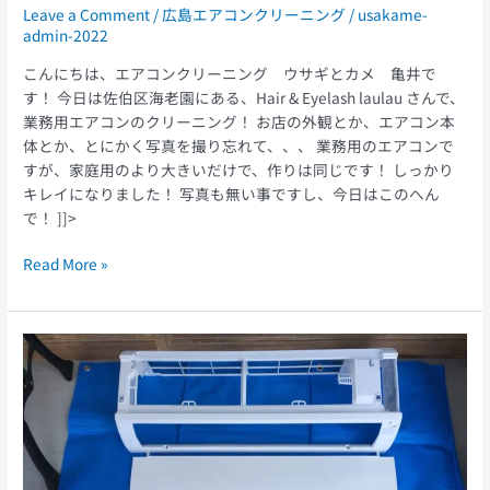
Leave a Comment
/
広島エアコンクリーニング
/
usakame-
admin-2022
こんにちは、エアコンクリーニング ウサギとカメ 亀井で
す！ 今日は佐伯区海老園にある、Hair & Eyelash laulau さんで、
業務用エアコンのクリーニング！ お店の外観とか、エアコン本
体とか、とにかく写真を撮り忘れて、、、 業務用のエアコンで
すが、家庭用のより大きいだけで、作りは同じです！ しっかり
キレイになりました！ 写真も無い事ですし、今日はこのへん
で！ ]]>
Read More »
自
宅
で
で
き
る
エ