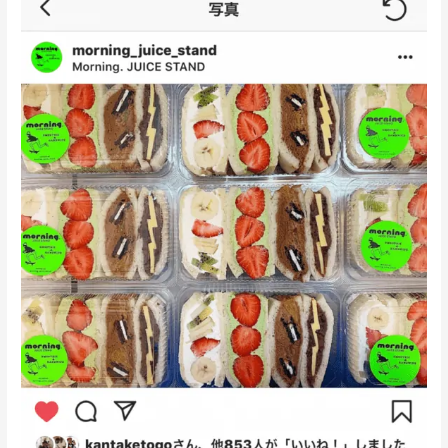
で
エ
ア
コ
ン
ク
リ
ー
ニ
ン
グ！