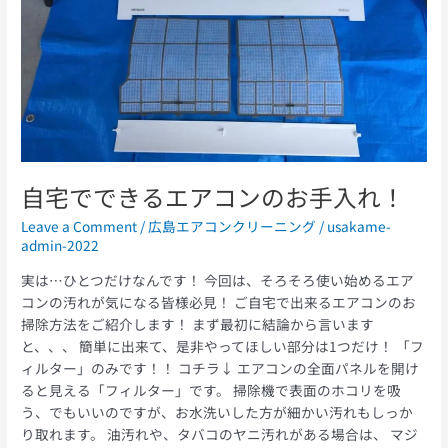
ア
コ
ン
の
お
手
入
れ！
自宅でできるエアコンのお手入れ！
Leave a Comment
/
広島エアコンクリーニング
/
usakame-
admin-2022
実は…ひとつだけなんです！ 今回は、そろそろ使い始めるエア
コンの汚れが気になる皆様必見！ ご自宅で出来るエアコンのお
掃除方法をご紹介します！ まず最初に結論から言います
と、、、 簡単に出来て、是非やってほしい部分は1つだけ！ 「フ
ィルター」のみです！！ コチラ↓ エアコンの全面パネルを開け
ると見える「フィルター」です。 掃除機で表面のホコリを吸
う、でもいいのですが、お水洗いした方が細かい汚れもしっか
り取れます。 油汚れや、タバコのヤニ汚れがある場合は、 マジ