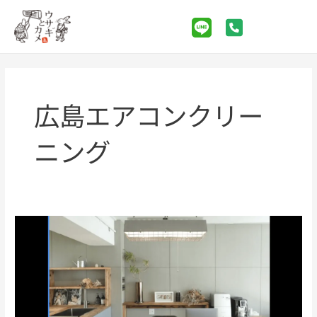
Skip
Post
Main
to
pagination
Menu
content
広島エアコンクリー
ニング
GALLERIA
-
hair
&
eyelash-
さ
ん