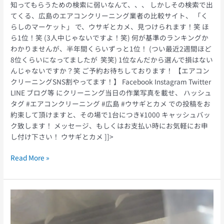
す
知ってもらうための検索に弱いなんて、、、 しかしその検索で出
よ！
てくる、広島のエアコンクリーニング業者の比較サイト、 「く
らしのマーケット」 で、ウサギとカメ、見つけられます！笑 ほ
ら1位！笑 (3人中じゃないですよ！笑) 何が基準のランキングか
わかりませんが、半年間くらいずっと1位！ (つい最近2週間ほど
8位くらいになってましたが 笑笑) 1位なんだから選んで損はない
んじゃないですか？笑 ご予約お待ちしております！ 【エアコン
クリーニングSNS割やってます！】 Facebook Instagram Twitter
LINE ブログ等 にクリーニング当日の作業写真を載せ、 ハッシュ
タグ #エアコンクリーニング #広島 #ウサギとカメ での投稿をお
約束して頂けますと、その場で1台につき¥1000 キャッシュバッ
ク致します！ メッセージ、もしくはお支払い時にお気軽にお申
し付け下さい！ ウサギとカメ ]]>
Read More »
お
好
み