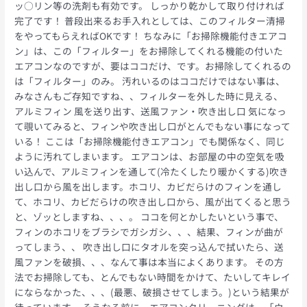
ッ○リン等の洗剤も有効です。 しっかり乾かして取り付ければ
完了です！ 普段出来るお手入れとしては、このフィルター清掃
をやってもらえればOKです！ ちなみに「お掃除機能付きエアコ
ン」は、この「フィルター」をお掃除してくれる機能の付いた
エアコンなのですが、要はココだけ、です。お掃除してくれるの
は「フィルター」のみ。 汚れいるのはココだけではない事は、
みなさんもご存知ですね、、フィルターを外した時に見える、
アルミフィン 風を送り出す、送風ファン・吹き出し口 気になっ
て覗いてみると、フィンや吹き出し口がとんでもない事になって
いる！ ここは「お掃除機能付きエアコン」でも関係なく、同じ
ように汚れてしまいます。 エアコンは、お部屋の中の空気を吸
い込んで、アルミフィンを通して(冷たくしたり暖かくする)吹き
出し口から風を出します。ホコリ、カビだらけのフィンを通し
て、ホコリ、カビだらけの吹き出し口から、風が出てくると思う
と、ゾッとしますね、、、。 ココを何とかしたいという事で、
フィンのホコリをブラシでガシガシ、、、結果、フィンが曲が
ってしまう、、 吹き出し口にタオルを突っ込んで拭いたら、送
風ファンを破損、、、なんて事は本当によくあります。 その方
法でお掃除しても、とんでもない時間をかけて、たいしてキレイ
にならなかった、、、(最悪、破損させてしまう。)という結果が
待っています。 そうなる前に、エアコンクリーニングは、「ウ