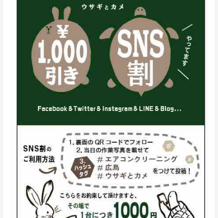
コ
ン
ク
リ
ー
ニ
ン
グ
SNS
割
や
っ
て
ま
す
よ！