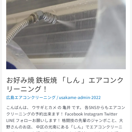
焼
鉄
板
焼
「し
ん
」
エ
ア
コ
ン
ク
お好み焼 鉄板焼 「しん 」エアコンク
リ
リーニング！
ー
ニ
広島エアコンクリーニング
/
usakame-admin-2022
ン
グ！
こんばんは、 ウサギとカメ の 亀井 です。 各SNSからもエアコン
クリーニングの予約出来ます！ Facebook Instagram Twitter
LINE フォローお願いします！ 格闘技の先輩のジャンボこと、大
野さんのお店、 中区の光南にある「しん」でエアコンクリーニ