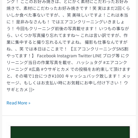
ング！ ここのお好み焼きは、とにかく素材にこだわったお好み
焼きで、素材にこだわったお好み焼きです！笑 実はまだ2回くら
いしか食べた事ないですが、、笑 美味しいですよ！これは本当
に！ 是非みなさんも！ ではエアコンクリーニングいきましょ
う！ 今回もクリーニング前後の写真載せます！ いつもの事なが
ら、いくつか写真撮り忘れてますね〜 これは言い訳ですが、作
業に集中すると撮り忘れるんですよね。 撮影も仕事なんですが
ね、、笑 では本日はここまで！ 【エアコンクリーニングSNS割
やってます！】 Facebook Instagram Twitter LINE ブログ等 にク
リーニング当日の作業写真を載せ、 ハッシュタグ #エアコンク
リーニング #広島 #ウサギとカメ での投稿をお約束して頂けます
と、その場で1台につき¥1000 キャッシュバック致します！ メッ
セージ、もしくはお支払い時にお気軽にお申し付け下さい！ ウ
サギとカメ ]]>
Read More »
エ
ア