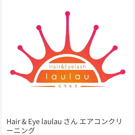
Eye
laulau
さ
ん
エ
ア
コ
ン
ク
リ
ー
ニ
ン
グ
Hair & Eye laulau さん エアコンクリ
ーニング