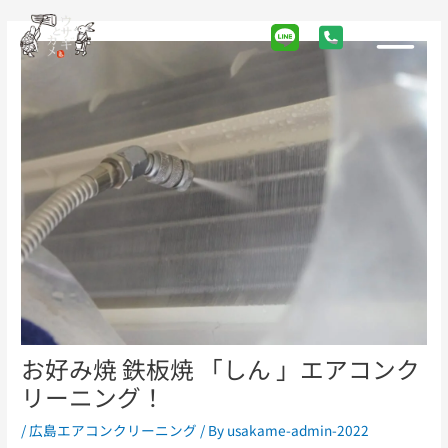
Skip
Post
Main
to
navigation
Menu
content
お好み焼 鉄板焼 「しん 」エアコンク
リーニング！
/
広島エアコンクリーニング
/ By
usakame-admin-2022