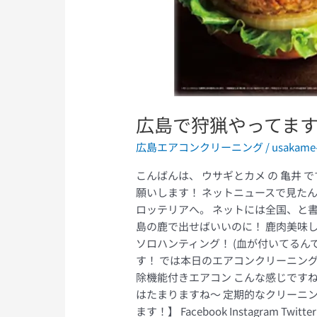
間
切
り
ま
し
た。
広島で狩猟やってます
広島エアコンクリーニング
/
usakame
こんばんは、 ウサギとカメ の 亀井 です。 
願いします！ ネットニュースで見たん
ロッテリアへ。 ネットには全国、と
島の鹿で出せばいいのに！ 鹿肉美味し
ソロハンティング！ (血が付いてるん
す！ では本日のエアコンクリーニング！ 
除機能付きエアコン こんな感じです
はたまりますね〜 定期的なクリーニン
ます！】 Facebook Instagram