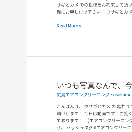
サギとカメ での投稿をお約束して頂け
軽にお申し付け下さい！ ウサギとカメ ]
Read More »
いつも写真なんで、
い
つ
広島エアコンクリーニング
/
usakame
も
写
こんばんは、 ウサギとカメ の 亀井 です。 
真
願いします！ 今日は動画です！ご覧
な
ております！ 【エアコンクリーニングSNS割
ん
せ、 ハッシュタグ #エアコンクリーニ