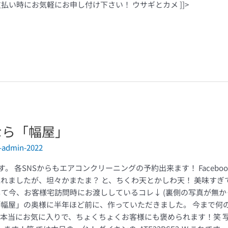
払い時にお気軽にお申し付け下さい！ ウサギとカメ ]]>
なら「幅屋」
-admin-2022
各SNSからもエアコンクリーニングの予約出来ます！ Facebook Insta
忘れましたが、坦々かまたま？ と、ちくわ天とかしわ天！ 美味す
て今、お客様宅訪問時にお渡ししているコレ↓ (裏側の写真が無か
「幅屋」の奥様に半年ほど前に、作っていただきました。 今まで何
は本当にお気に入りで、ちょくちょくお客様にも褒められます！笑 