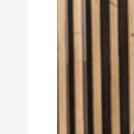
ン
の
業
務
用
エ
ア
コ
ン
ク
リ
ー
ニ
ン
グ！