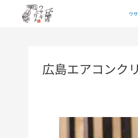
Skip
Post
to
pagination
ウサ
content
広島エアコンク
ダ
イ
キ