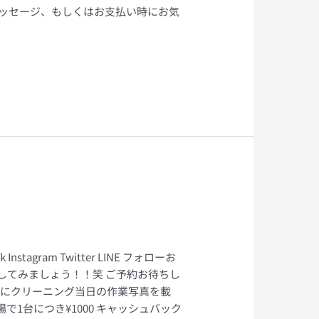
 メッセージ、もしくはお支払い時にお気
gram Twitter LINE フォローお
してみましょう！！笑 ご予約お待ちし
 ブログ等 にクリーニング当日の作業写真を載
で1台につき¥1000 キャッシュバック