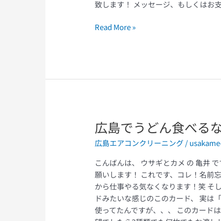
で、
致します！ メッセージ、もしくはお支
今
回
Read More »
は
動
画
を
撮
り
ま
し
広島でうどん食べる
広
た。
島
広島エアコンクリーニング
/
usakame
で
う
こんばんは、 ウサギとカメ の 亀井 です。 
ど
願いします！ これです、コレ！名前
ん
から仕事やる気なくなります！笑 そし
食
ドみたいな感じのこのカード、 実は
べ
使ってたんですが、、、 このカード
る