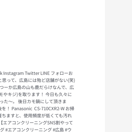
gram Twitter LINE フォローお
と思って、広島には殆ど店舗がない(笑)
 つーか広島の山も鹿だらけなんで、広
モやキジ)を取ります！ 今日も久々に
かった〜。 後日カモ鍋にして頂きま
sonic CS-710CXR2-W お掃
経ちますと、使用頻度が低くても汚れ
【エアコンクリーニングSNS割やって
シュタグ #エアコンクリーニング #広島 #ウ