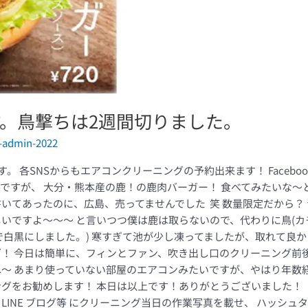
。鳥撃ちは2週間切りました。
-admin-2022
各SNSからもエアコンクリーニングの予約出来ます！ Facebook Insta
ですが、 大分・熊本産の鹿！の鹿肉バーガー！ 食べてみたいな〜
書いてあったのに、広島、売ってませんでした 笑 数量限定だから？
いですよ〜〜〜 と言いつつ僕は鹿は取らないので、代わりに鳥(カ
で白黒にしました。) 寒すぎて池が少し凍ってましたが、取れて良
今日は簡単に、フィンとファン、吹き出し口のクリーニング前後を！ Pana
ね〜 あまり使っていない部屋のエアコンみたいですが、やはり年数
グをお勧めします！ 本日は以上です！ありがとうございました！ 
 Twitter LINE ブログ等 にクリーニング当日の作業写真を載せ、 ハッ