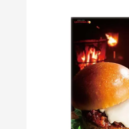
広
島
で
狩
猟
や
っ
て
ま
す。
鳥
撃
ち
は
2
週