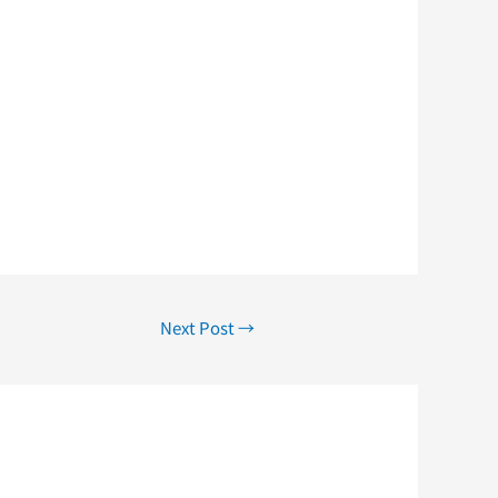
Next Post
→