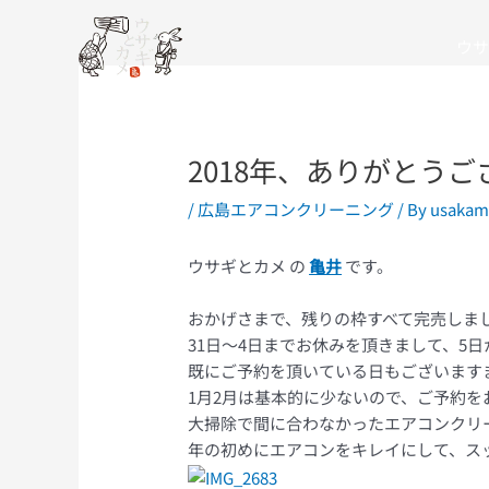
Skip
Post
to
navigation
ウサ
content
2018年、ありがとう
/
広島エアコンクリーニング
/ By
usakam
ウサギとカメ の
亀井
です。
おかげさまで、残りの枠すべて完売しま
31日〜4日までお休みを頂きまして、5
既にご予約を頂いている日もございます
1月2月は基本的に少ないので、ご予約
大掃除で間に合わなかったエアコンクリ
年の初めにエアコンをキレイにして、ス