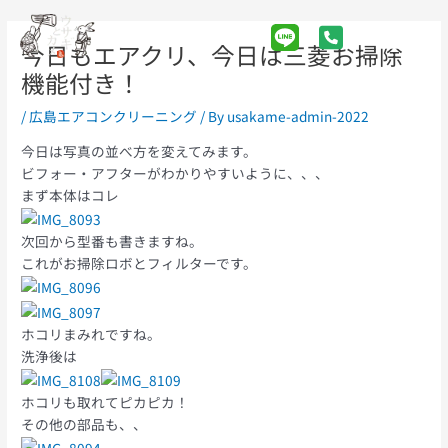
Skip
Post
Main
to
navigation
今日もエアクリ、今日は三菱お掃除
Menu
content
機能付き！
/
広島エアコンクリーニング
/ By
usakame-admin-2022
今日は写真の並べ方を変えてみます。
ビフォー・アフターがわかりやすいように、、、
まず本体はコレ
次回から型番も書きますね。
これがお掃除ロボとフィルターです。
ホコリまみれですね。
洗浄後は
ホコリも取れてピカピカ！
その他の部品も、、