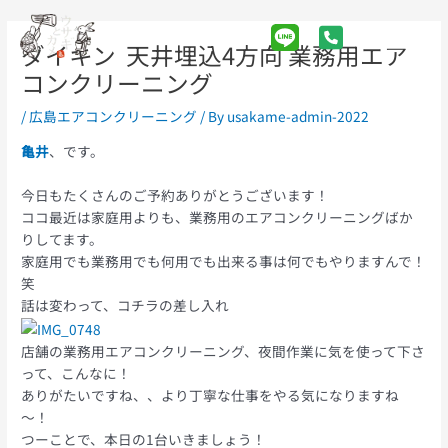
Skip
Post
Main
to
navigation
ダイキン 天井埋込4方向 業務用エア
Menu
content
コンクリーニング
/
広島エアコンクリーニング
/ By
usakame-admin-2022
亀井
、です。
今日もたくさんのご予約ありがとうございます！
ココ最近は家庭用よりも、業務用のエアコンクリーニングばか
りしてます。
家庭用でも業務用でも何用でも出来る事は何でもやりますんで！
笑
話は変わって、コチラの差し入れ
店舗の業務用エアコンクリーニング、夜間作業に気を使って下さ
って、こんなに！
ありがたいですね、、より丁寧な仕事をやる気になりますね
～！
つーことで、本日の1台いきましょう！